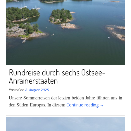
Rundreise durch sechs Ostsee-
Anrainerstaaten
Posted on
8. August 2025
Unsere Sommerreisen der letzten beiden Jahre führten uns in
“Rundreise
den Süden
Europas. In diesem
Continue reading
→
durch
sechs
Ostsee-
Anrainerstaaten”