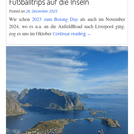
Fußballtrips auf die Inseln
Posted on
28. Dezember 2025
Wie schon
2023 zum Boxing Day
als auch im November
2024, wo es u.a. an die AnfieldRoad nach Liverpool ging,
“Fußballtrips
zog
es uns im Oktober
Continue reading
→
auf
die
Inseln”