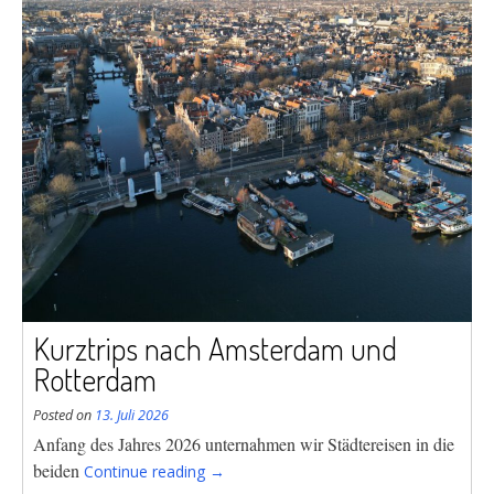
Kurztrips nach Amsterdam und
Rotterdam
Posted on
13. Juli 2026
Anfang des Jahres 2026 unternahmen wir Städtereisen in die
“Kurztrips
beiden
Continue reading
→
nach