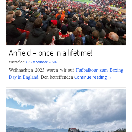
Anfield – once in a lifetime!
Posted on
13. Dezember 2024
Weihnachten 2023 waren wir auf
Fußballtour zum Boxing
“Anfield
Day in England
. Den betreffenden
Continue reading
→
–
once
in
a
lifetime!”