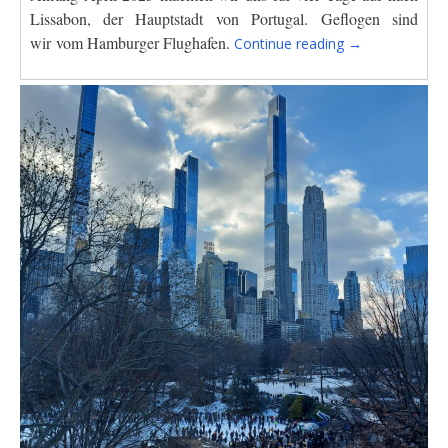
Lissabon, der Hauptstadt von
Portugal.
Geflogen sind
“Lissabon
wir
vom Hamburger Flughafen.
Continue reading
→
im
Frühling”