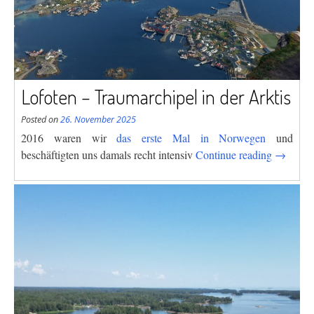
Lofoten – Traumarchipel in der Arktis
Posted on
26. November 2025
2016 waren wir
das erste Mal in Norwegen
und
“Lofoten
beschäftigten uns damals recht intensiv
Continue reading
→
–
Traumarc
in
der
Arktis”