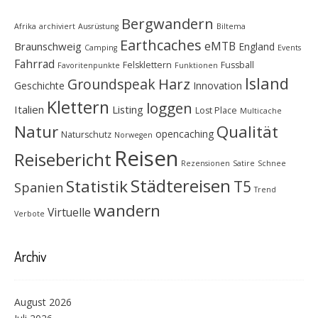
Bergwandern
Afrika
archiviert
Ausrüstung
Biltema
Earthcaches
eMTB
Braunschweig
England
Camping
Events
Fahrrad
Felsklettern
Fussball
Favoritenpunkte
Funktionen
Island
Groundspeak
Harz
Geschichte
Innovation
Klettern
loggen
Italien
Listing
Lost Place
Multicache
Natur
Qualität
opencaching
Naturschutz
Norwegen
Reisen
Reisebericht
Rezensionen
Satire
Schnee
Städtereisen
Statistik
T5
Spanien
Trend
wandern
Virtuelle
Verbote
Archiv
August 2026