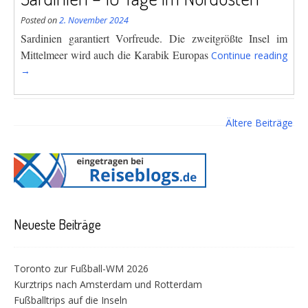
Posted on
2. November 2024
Sardinien garantiert Vorfreude. Die zweitgrößte Insel im
“Sar
Mittelmeer wird auch die Karabik
Europas
Continue reading
–
→
10
Tag
Beitragsnavigation
im
Ältere Beiträge
Nord
Neueste Beiträge
Toronto zur Fußball-WM 2026
Kurztrips nach Amsterdam und Rotterdam
Fußballtrips auf die Inseln